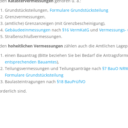
 den
Katastervermessungen
gehören u. a.:
Grundstücksteilungen,
Formulare Grundstücksteilung
Grenzvermessungen,
(amtliche) Grenzanzeigen (mit Grenzbescheinigung),
Gebäudeeinmessungen
nach
§16 VermKatG
und
Vermessungs- 
Straßenschlußvermessungen.
 den
hoheitlichen Vermessungen
zählen auch die Amtlichen Lage
einen Bauantrag (Bitte beziehen Sie bei Bedarf die Antragsform
entsprechenden Bauamtes
),
Teilungsvermessungen und Teilungsanträge nach
§7 BauO NR
Formulare Grundstücksteilung
Baulasteintragungen nach
§18 BauPrüfVO
orderlich sind.