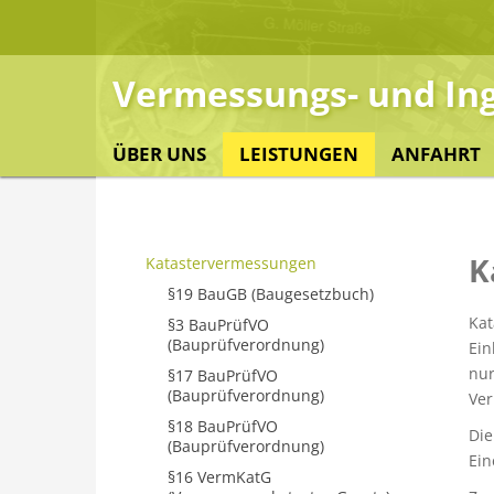
S
k
i
Vermessungs- und Ing
p
t
o
ÜBER UNS
LEISTUNGEN
ANFAHRT
c
o
n
t
K
Katastervermessungen
e
n
§19 BauGB (Baugesetzbuch)
t
Kat
§3 BauPrüfVO
(Bauprüfverordnung)
Ein
nur
§17 BauPrüfVO
(Bauprüfverordnung)
Ver
§18 BauPrüfVO
Die
(Bauprüfverordnung)
Ein
§16 VermKatG