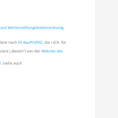
und Wertermittlungskostenordnung
,
pläne nach
§3 BauPrüfVO
, die i.d.R. für
ulare („Bauen“) von der
Website des
W
, siehe auch