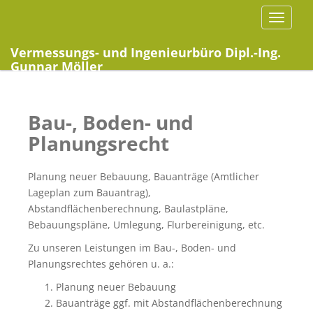
S
TOGGLE
k
i
Vermessungs- und Ingenieurbüro Dipl.-Ing.
p
Gunnar Möller
t
o
c
Bau-, Boden- und
o
n
Planungsrecht
t
e
Planung neuer Bebauung, Bauanträge (Amtlicher
n
Lageplan zum Bauantrag),
t
Abstandflächenberechnung, Baulastpläne,
Bebauungspläne, Umlegung, Flurbereinigung, etc.
Zu unseren Leistungen im Bau-, Boden- und
Planungsrechtes gehören u. a.:
Planung neuer Bebauung
Bauanträge ggf. mit Abstandflächenberechnung