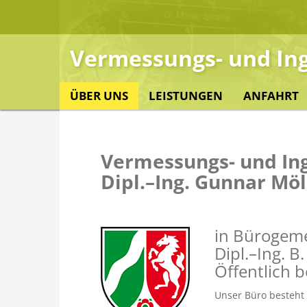
S
k
i
Vermessungs- und Ing
p
t
o
ÜBER UNS
LEISTUNGEN
ANFAHRT
c
o
n
t
Vermessungs- und In
e
Dipl.–Ing. Gunnar Möl
n
t
in Bürogeme
Dipl.–Ing. B
Öffentlich 
Unser Büro besteht s