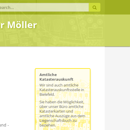
earch
r:
r Möller
Amtliche
Katasterauskunft
Wir sind auch amtliche
Katasterauskunftsstelle in
Bielefeld.
Sie haben die Möglichkeit,
über unser Büro amtliche
Katasterkarten und
amtliche Auszüge aus dem
Liegenschaftsbuch zu
und -
beziehen.