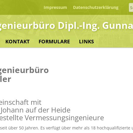
S
Impressum
Datenschutzerklärung
fo
enieurbüro Dipl.-Ing. Gunna
KONTAKT
FORMULARE
LINKS
genieurbüro
ler
inschaft mit
. Johann auf der Heide
bestellte Vermessungsingenieure
eit über 50 Jahren. Es verfügt über mehr als 18 hochqualifizierte 