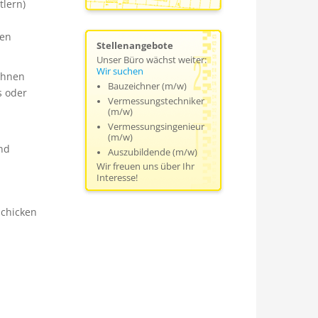
tlern)
gen
Stellenangebote
Unser Büro wächst weiter:
Wir suchen
 Ihnen
Bauzeichner (m/w)
s oder
Vermessungstechniker
(m/w)
Vermessungsingenieur
(m/w)
nd
Auszubildende (m/w)
Wir freuen uns über Ihr
Interesse!
schicken