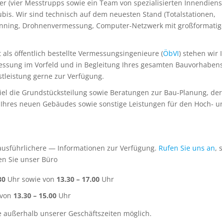
ter (vier Messtrupps sowie ein Team von spezialisierten Innendiens
ubis. Wir sind technisch auf dem neuesten Stand (Totalstationen,
nning, Drohnenvermessung, Computer-Netzwerk mit großformati
als öffentlich bestellte Vermessungsingenieure (
ÖbVI
) stehen wir
essung im Vorfeld und in Begleitung Ihres gesamten Bauvorhaben
tleistung gerne zur Verfügung.
iel die Grundstücksteilung sowie Beratungen zur Bau-Planung, der
Ihres neuen Gebäudes sowie sonstige Leistungen für den Hoch- u
ausführlichere — Informationen zur Verfügung.
Rufen Sie uns an
, 
n Sie unser Büro
30
Uhr sowie von
13.30
– 17.00
Uhr
 von
13.30 – 15.00
Uhr
 außerhalb unserer Geschäftszeiten möglich.